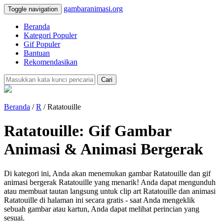
gambaranimasi.org
Toggle navigation
Beranda
Kategori Populer
Gif Populer
Bantuan
Rekomendasikan
Cari
Beranda
/
R
/ Ratatouille
Ratatouille: Gif Gambar
Animasi & Animasi Bergerak
Di kategori ini, Anda akan menemukan gambar Ratatouille dan gif
animasi bergerak Ratatouille yang menarik! Anda dapat mengunduh
atau membuat tautan langsung untuk clip art Ratatouille dan animasi
Ratatouille di halaman ini secara gratis - saat Anda mengeklik
sebuah gambar atau kartun, Anda dapat melihat perincian yang
sesuai.