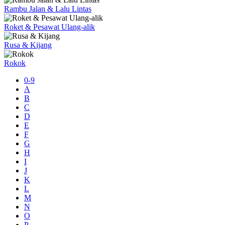
Rambu Jalan & Lalu Lintas
Roket & Pesawat Ulang-alik
Rusa & Kijang
Rokok
0-9
A
B
C
D
E
F
G
H
I
J
K
L
M
N
O
P