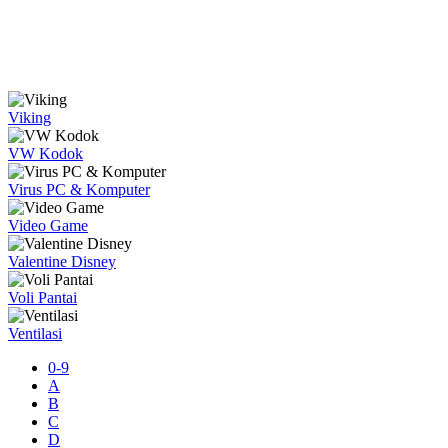
Viking
VW Kodok
Virus PC & Komputer
Video Game
Valentine Disney
Voli Pantai
Ventilasi
0-9
A
B
C
D