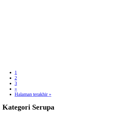
1
2
3
»
Halaman terakhir »
Kategori Serupa