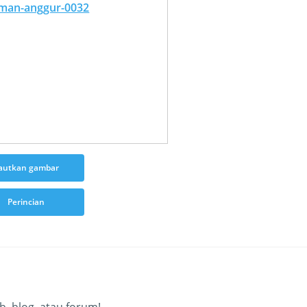
autkan gambar
Perincian