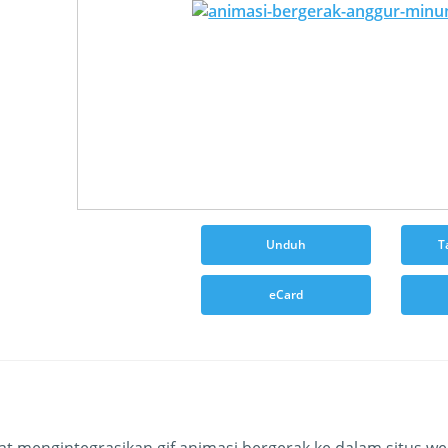
Unduh
T
eCard