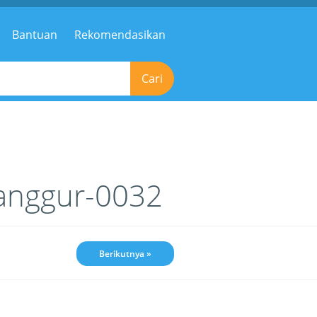
Bantuan
Rekomendasikan
Cari
anggur-0032
Berikutnya »