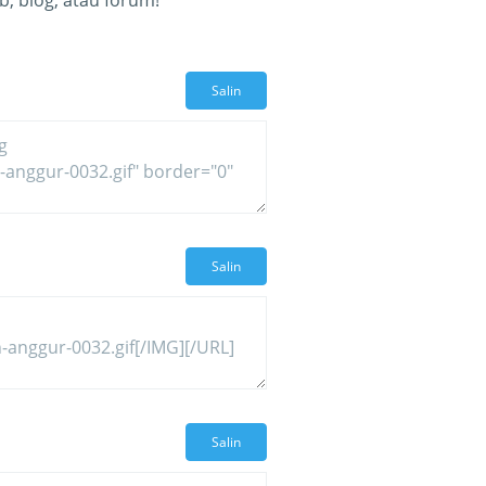
, blog, atau forum!
Salin
Salin
Salin