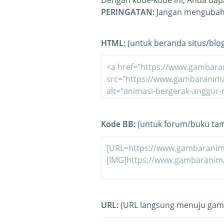
Dengan kode-kode ini, Anda dapa
PERINGATAN:
Jangan mengubah 
HTML:
(untuk beranda situs/blo
Kode BB:
(untuk forum/buku ta
URL:
(URL langsung menuju gam