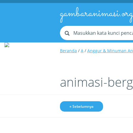
gambaranimasi.or
Beranda
/
A
/
Anggur & Minuman An
animasi-ber
« Sebelumnya