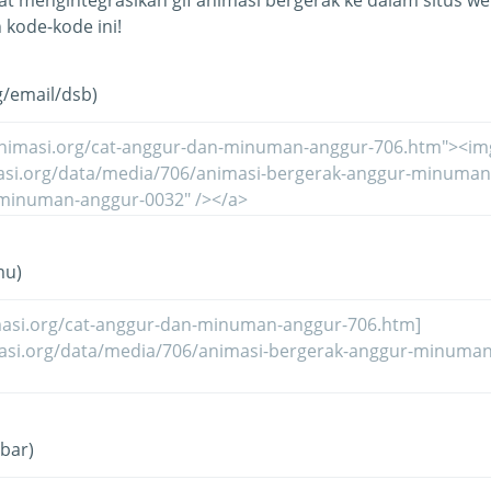
t mengintegrasikan gif animasi bergerak ke dalam situs web
kode-kode ini!
g/email/dsb)
mu)
bar)