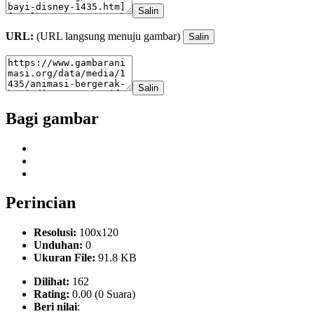
Salin
URL:
(URL langsung menuju gambar)
Salin
Salin
Bagi gambar
Perincian
Resolusi:
100x120
Unduhan:
0
Ukuran File:
91.8 KB
Dilihat:
162
Rating:
0.00 (0 Suara)
Beri nilai
: