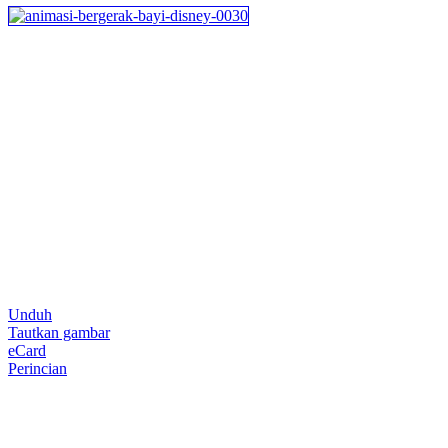
Unduh
Tautkan gambar
eCard
Perincian