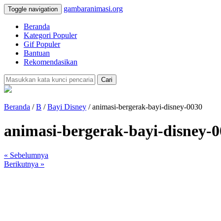
gambaranimasi.org
Toggle navigation
Beranda
Kategori Populer
Gif Populer
Bantuan
Rekomendasikan
Cari
Beranda
/
B
/
Bayi Disney
/ animasi-bergerak-bayi-disney-0030
animasi-bergerak-bayi-disney-
« Sebelumnya
Berikutnya »