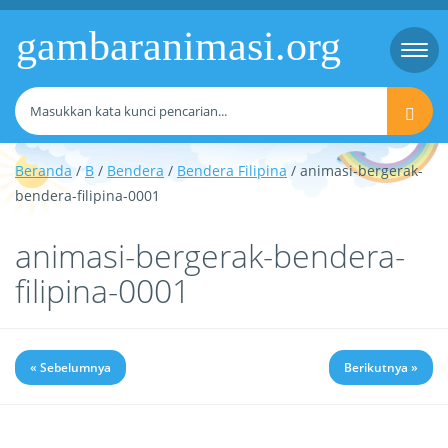
gambaranimasi.org
Togg
navi
Beranda
/
B
/
Bendera
/
Bendera Filipina
/ animasi-bergerak-
bendera-filipina-0001
animasi-bergerak-bendera-
filipina-0001
« Sebelumnya
Berikutnya »