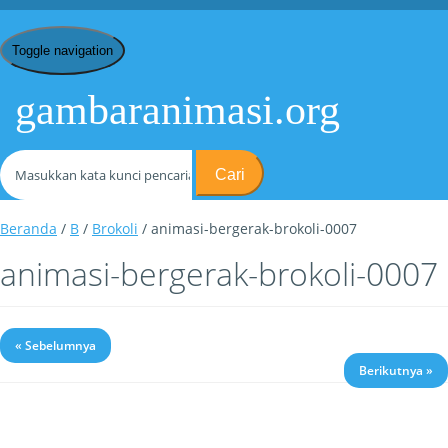
Toggle navigation
gambaranimasi.org
Cari
Beranda
/
B
/
Brokoli
/ animasi-bergerak-brokoli-0007
animasi-bergerak-brokoli-0007
« Sebelumnya
Berikutnya »