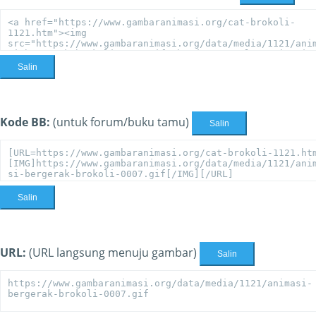
Salin
Kode BB:
(untuk forum/buku tamu)
Salin
Salin
URL:
(URL langsung menuju gambar)
Salin