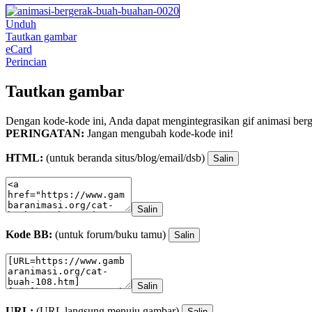
Unduh
Tautkan gambar
eCard
Perincian
Tautkan gambar
Dengan kode-kode ini, Anda dapat mengintegrasikan gif animasi berge
PERINGATAN:
Jangan mengubah kode-kode ini!
HTML:
(untuk beranda situs/blog/email/dsb)
Salin
Salin
Kode BB:
(untuk forum/buku tamu)
Salin
Salin
URL:
(URL langsung menuju gambar)
Salin