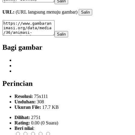
Salin
URL:
(URL langsung menuju gambar)
Salin
Salin
Bagi gambar
Perincian
Resolusi:
75x111
Unduhan:
308
Ukuran File:
17.7 KB
Dilihat:
2751
Rating:
0.00 (0 Suara)
Beri nilai
: