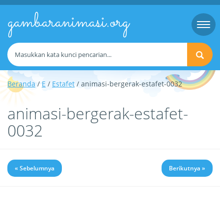
gambaranimasi.org
Togg
navi
Beranda
/
E
/
Estafet
/ animasi-bergerak-estafet-0032
animasi-bergerak-estafet-
0032
« Sebelumnya
Berikutnya »