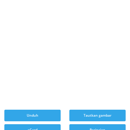
Unduh
Tautkan gambar
eCard
Perincian