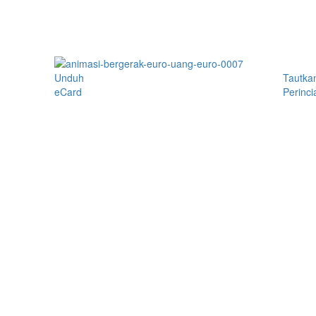
Unduh
Tautka
eCard
Perinci