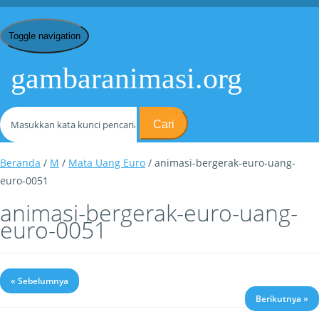
Toggle navigation
gambaranimasi.org
Cari
Beranda
/
M
/
Mata Uang Euro
/ animasi-bergerak-euro-uang-
euro-0051
animasi-bergerak-euro-uang-
euro-0051
« Sebelumnya
Berikutnya »