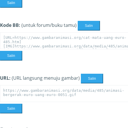
Salin
Kode BB:
(untuk forum/buku tamu)
Salin
Salin
URL:
(URL langsung menuju gambar)
Salin
Salin