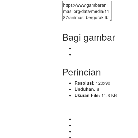
Bagi gambar
Perincian
Resolusi:
120x90
Unduhan:
8
Ukuran File:
11.8 KB