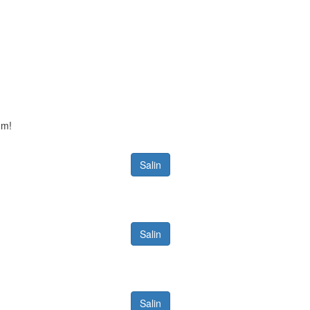
um!
Salin
Salin
Salin