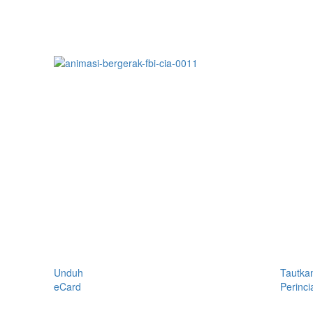
Unduh
Tautka
eCard
Perinci