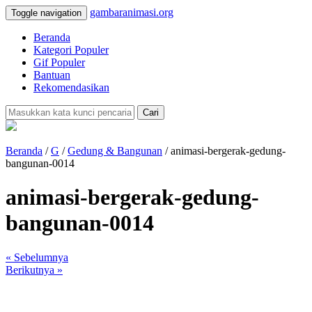
gambaranimasi.org
Toggle navigation
Beranda
Kategori Populer
Gif Populer
Bantuan
Rekomendasikan
Cari
Beranda
/
G
/
Gedung & Bangunan
/ animasi-bergerak-gedung-
bangunan-0014
animasi-bergerak-gedung-
bangunan-0014
« Sebelumnya
Berikutnya »