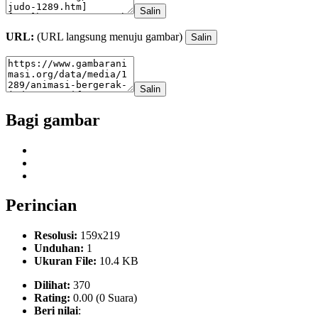
Salin
URL:
(URL langsung menuju gambar)
Salin
Salin
Bagi gambar
Perincian
Resolusi:
159x219
Unduhan:
1
Ukuran File:
10.4 KB
Dilihat:
370
Rating:
0.00 (0 Suara)
Beri nilai
: