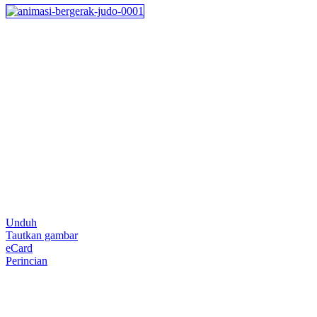
Unduh
Tautkan gambar
eCard
Perincian