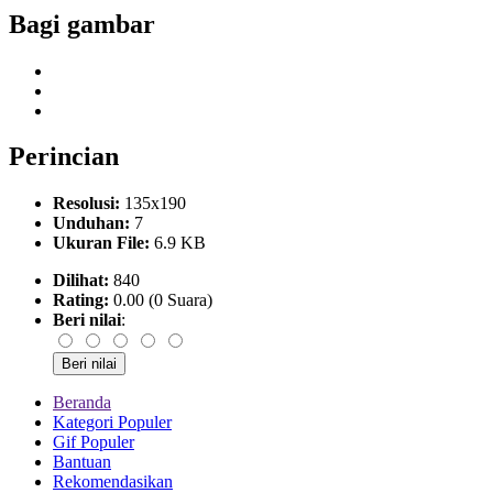
Bagi gambar
Perincian
Resolusi:
135x190
Unduhan:
7
Ukuran File:
6.9 KB
Dilihat:
840
Rating:
0.00 (0 Suara)
Beri nilai
:
Beranda
Kategori Populer
Gif Populer
Bantuan
Rekomendasikan