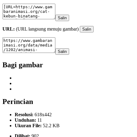
Salin
URL:
(URL langsung menuju gambar)
Salin
Salin
Bagi gambar
Perincian
Resolusi:
618x442
Unduhan:
11
Ukuran File:
52.2 KB
Dilihat:
902