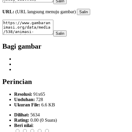
Salin
URL:
(URL langsung menuju gambar)
Salin
Salin
Bagi gambar
Perincian
Resolusi:
91x65
Unduhan:
728
Ukuran File:
6.6 KB
Dilihat:
5634
Rating:
0.00 (0 Suara)
Beri nilai
: