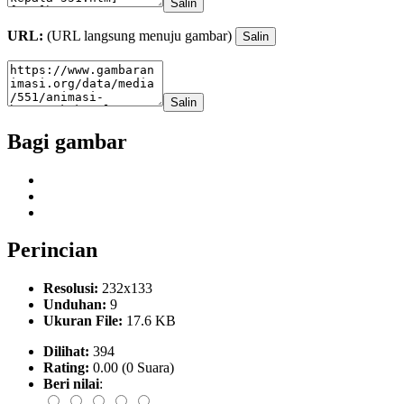
Salin
URL:
(URL langsung menuju gambar)
Salin
Salin
Bagi gambar
Perincian
Resolusi:
232x133
Unduhan:
9
Ukuran File:
17.6 KB
Dilihat:
394
Rating:
0.00 (0 Suara)
Beri nilai
: