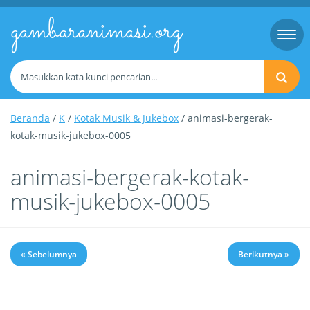
gambaranimasi.org
Togg
navi
Beranda
/
K
/
Kotak Musik & Jukebox
/ animasi-bergerak-
kotak-musik-jukebox-0005
animasi-bergerak-kotak-
musik-jukebox-0005
« Sebelumnya
Berikutnya »