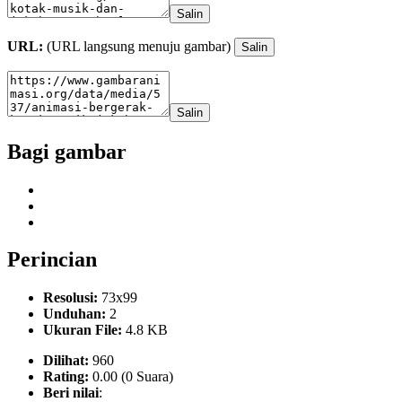
Salin
URL:
(URL langsung menuju gambar)
Salin
Salin
Bagi gambar
Perincian
Resolusi:
73x99
Unduhan:
2
Ukuran File:
4.8 KB
Dilihat:
960
Rating:
0.00 (0 Suara)
Beri nilai
: