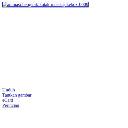
Unduh
Tautkan gambar
eCard
Perincian