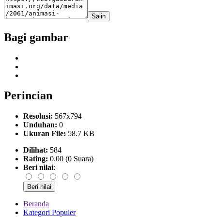
Salin
Bagi gambar
Perincian
Resolusi:
567x794
Unduhan:
0
Ukuran File:
58.7 KB
Dilihat:
584
Rating:
0.00 (0 Suara)
Beri nilai
:
Beranda
Kategori Populer