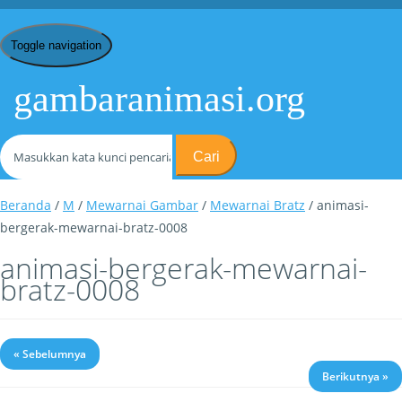
Toggle navigation
gambaranimasi.org
Cari
Beranda
/
M
/
Mewarnai Gambar
/
Mewarnai Bratz
/ animasi-
bergerak-mewarnai-bratz-0008
animasi-bergerak-mewarnai-
bratz-0008
« Sebelumnya
Berikutnya »