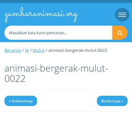
gambaranimasi.org
Togg
navi
Beranda
/
M
/
Mulut
/ animasi-bergerak-mulut-0022
animasi-bergerak-mulut-
0022
« Sebelumnya
Berikutnya »