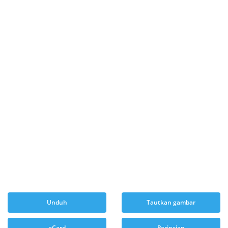
Unduh
Tautkan gambar
eCard
Perincian