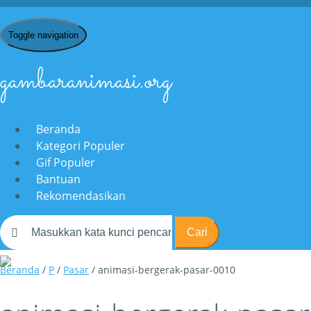
Toggle navigation
gambaranimasi.org
Beranda
Kategori Populer
Gif Populer
Bantuan
Rekomendasikan
Cari
Beranda
/
P
/
Pasar
/ animasi-bergerak-pasar-0010