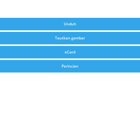
Unduh
Tautkan gambar
eCard
Perincian