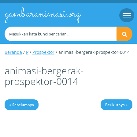
gambaranimasi.org
Togg
navi
Beranda
/
P
/
Prospektor
/ animasi-bergerak-prospektor-0014
animasi-bergerak-
prospektor-0014
« Sebelumnya
Berikutnya »