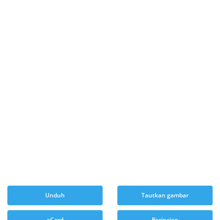
Unduh
Tautkan gambar
eCard
Perincian