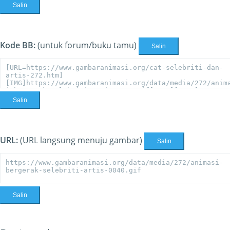
Salin
Kode BB:
(untuk forum/buku tamu)
Salin
Salin
URL:
(URL langsung menuju gambar)
Salin
Salin