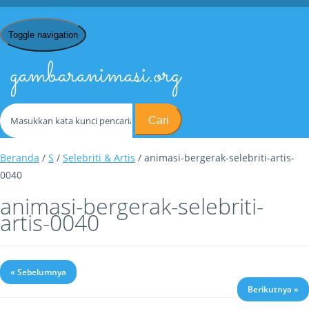
Toggle navigation
gambaranimasi.org
Cari
Beranda
/
S
/
Selebriti & Artis
/ animasi-bergerak-selebriti-artis-
0040
animasi-bergerak-selebriti-
artis-0040
« Sebelumnya
Berikutnya »