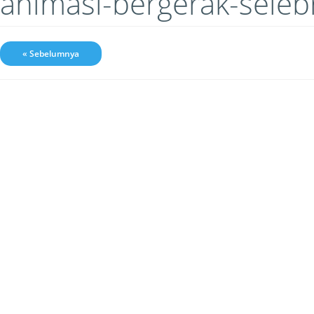
animasi-bergerak-selebr
« Sebelumnya