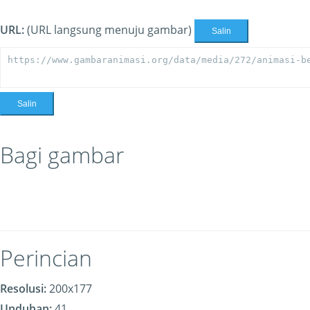
URL:
(URL langsung menuju gambar)
Salin
Salin
Bagi gambar
Perincian
Resolusi:
200x177
Unduhan:
41