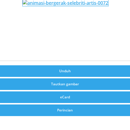
Unduh
Tautkan gambar
eCard
Perincian