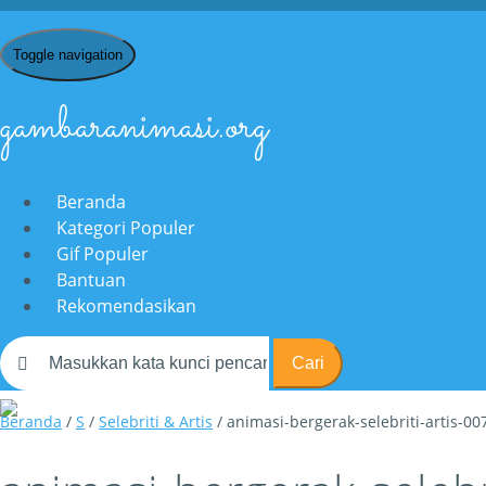
Toggle navigation
gambaranimasi.org
Beranda
Kategori Populer
Gif Populer
Bantuan
Rekomendasikan
Cari
Beranda
/
S
/
Selebriti & Artis
/ animasi-bergerak-selebriti-artis-00