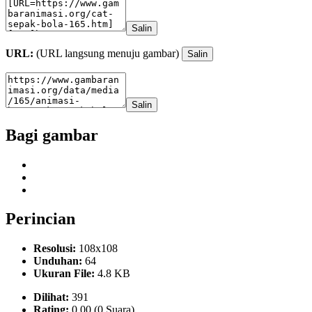
Salin
URL:
(URL langsung menuju gambar)
Salin
Salin
Bagi gambar
Perincian
Resolusi:
108x108
Unduhan:
64
Ukuran File:
4.8 KB
Dilihat:
391
Rating:
0.00 (0 Suara)