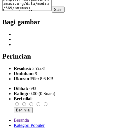
Salin
Bagi gambar
Perincian
Resolusi:
255x31
Unduhan:
9
Ukuran File:
8.6 KB
Dilihat:
693
Rating:
0.00 (0 Suara)
Beri nilai
:
Beranda
Kategori Populer