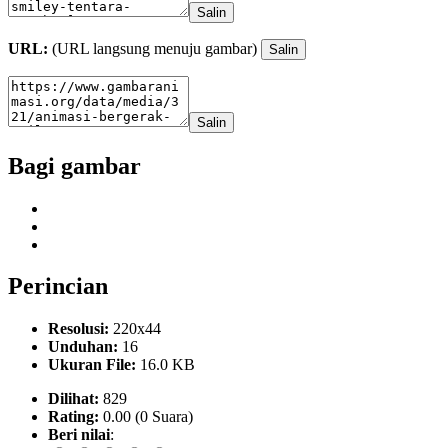
Salin
URL:
(URL langsung menuju gambar)
Salin
Salin
Bagi gambar
Perincian
Resolusi:
220x44
Unduhan:
16
Ukuran File:
16.0 KB
Dilihat:
829
Rating:
0.00 (0 Suara)
Beri nilai
: