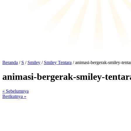
Beranda
/
S
/
Smiley
/
Smiley Tentara
/ animasi-bergerak-smiley-tent
animasi-bergerak-smiley-tentar
« Sebelumnya
Berikutnya »