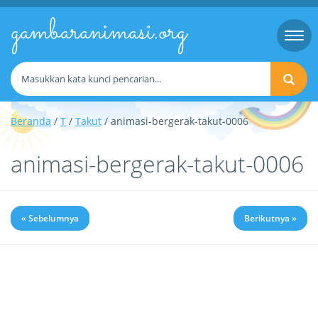
gambaranimasi.org
Togg
navi
Beranda
/
T
/
Takut
/ animasi-bergerak-takut-0006
animasi-bergerak-takut-0006
« Sebelumnya
Berikutnya »