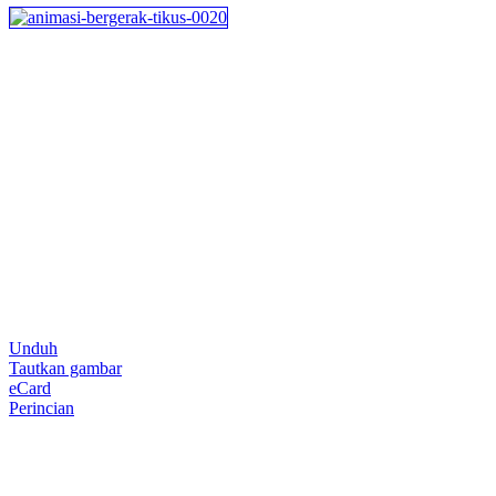
Unduh
Tautkan gambar
eCard
Perincian