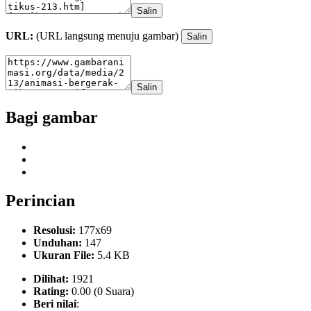
Salin
URL:
(URL langsung menuju gambar)
Salin
Salin
Bagi gambar
Perincian
Resolusi:
177x69
Unduhan:
147
Ukuran File:
5.4 KB
Dilihat:
1921
Rating:
0.00 (0 Suara)
Beri nilai
: