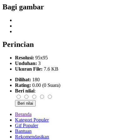
Bagi gambar
Perincian
Resolusi:
95x95
Unduhan:
3
Ukuran File:
7.6 KB
Dilihat:
180
Rating:
0.00 (0 Suara)
Beri nilai
:
Beranda
Kategori Populer
Gif Populer
Bantuan
Rekomendasikan