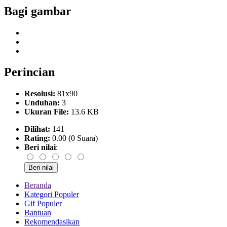
Bagi gambar
Perincian
Resolusi:
81x90
Unduhan:
3
Ukuran File:
13.6 KB
Dilihat:
141
Rating:
0.00 (0 Suara)
Beri nilai
:
Beranda
Kategori Populer
Gif Populer
Bantuan
Rekomendasikan