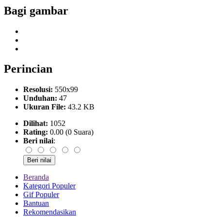
Bagi gambar
Perincian
Resolusi:
550x99
Unduhan:
47
Ukuran File:
43.2 KB
Dilihat:
1052
Rating:
0.00 (0 Suara)
Beri nilai
:
Beranda
Kategori Populer
Gif Populer
Bantuan
Rekomendasikan