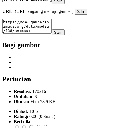
Salin
URL:
(URL langsung menuju gambar)
Salin
Salin
Bagi gambar
Perincian
Resolusi:
170x161
Unduhan:
9
Ukuran File:
78.9 KB
Dilihat:
1012
Rating:
0.00 (0 Suara)
Beri nilai
: