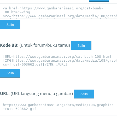
Salin
Kode BB:
(untuk forum/buku tamu)
Salin
Salin
URL:
(URL langsung menuju gambar)
Salin