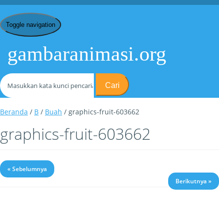
Toggle navigation
gambaranimasi.org
Cari
Beranda
/
B
/
Buah
/ graphics-fruit-603662
graphics-fruit-603662
« Sebelumnya
Berikutnya »