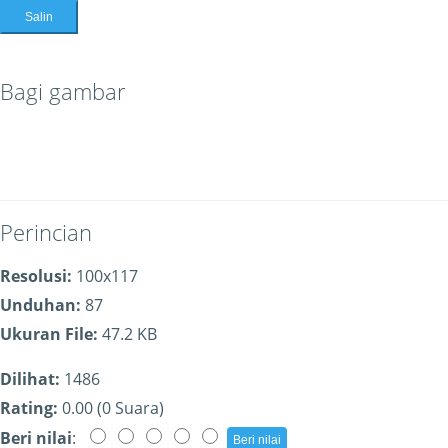
Salin
Bagi gambar
Perincian
Resolusi:
100x117
Unduhan:
87
Ukuran File:
47.2 KB
Dilihat:
1486
Rating:
0.00 (0 Suara)
Beri nilai
: