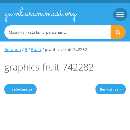
gambaranimasi.org
Togg
navi
Beranda
/
B
/
Buah
/ graphics-fruit-742282
graphics-fruit-742282
« Sebelumnya
Berikutnya »