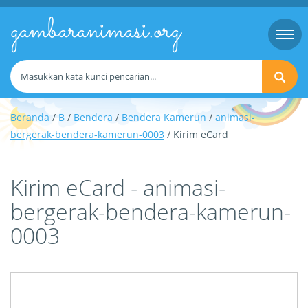
gambaranimasi.org
Togg
navi
Beranda
/
B
/
Bendera
/
Bendera Kamerun
/
animasi-
bergerak-bendera-kamerun-0003
/ Kirim eCard
Kirim eCard - animasi-
bergerak-bendera-kamerun-
0003