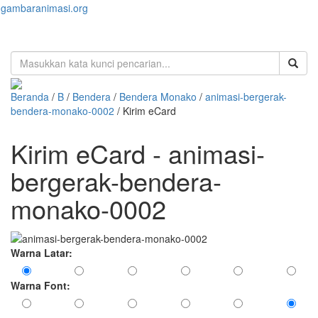
gambaranimasi.org
Toggl
naviga
Beranda
/
B
/
Bendera
/
Bendera Monako
/
animasi-bergerak-
bendera-monako-0002
/ Kirim eCard
Kirim eCard - animasi-
bergerak-bendera-
monako-0002
Warna Latar:
Warna Font: