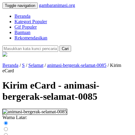
gambaranimasi.org
Toggle navigation
Beranda
Kategori Populer
Gif Populer
Bantuan
Rekomendasikan
Cari
Beranda
/
S
/
Selamat
/
animasi-bergerak-selamat-0085
/ Kirim
eCard
Kirim eCard - animasi-
bergerak-selamat-0085
Warna Latar: