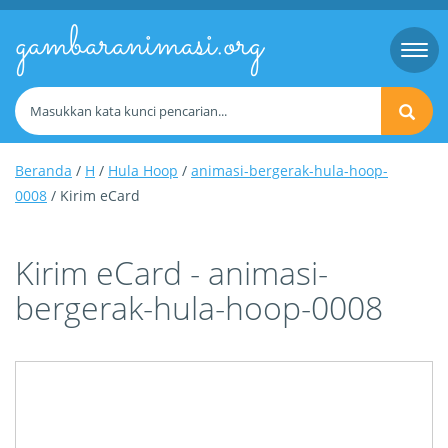
gambaranimasi.org
Togg
navi
Beranda
/
H
/
Hula Hoop
/
animasi-bergerak-hula-hoop-
0008
/ Kirim eCard
Kirim eCard - animasi-
bergerak-hula-hoop-0008