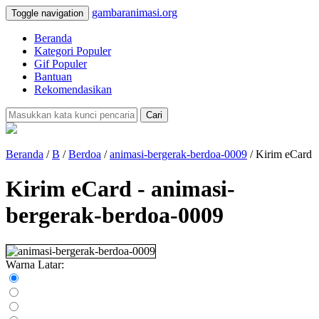
gambaranimasi.org
Toggle navigation
Beranda
Kategori Populer
Gif Populer
Bantuan
Rekomendasikan
Cari
Beranda
/
B
/
Berdoa
/
animasi-bergerak-berdoa-0009
/ Kirim eCard
Kirim eCard - animasi-
bergerak-berdoa-0009
Warna Latar: