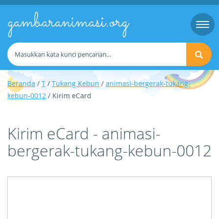
gambaranimasi.org
Togg
navi
Beranda
/
T
/
Tukang Kebun
/
animasi-bergerak-tukang-
kebun-0012
/ Kirim eCard
Kirim eCard - animasi-
bergerak-tukang-kebun-0012