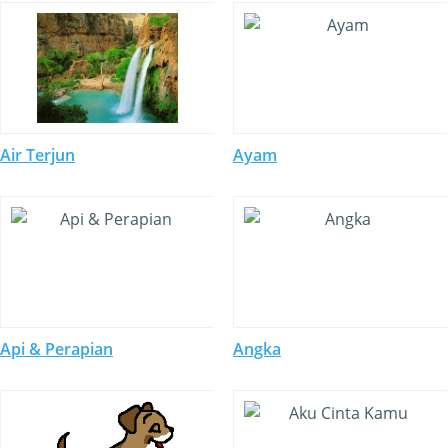
Air Terjun
Ayam
Api & Perapian
Angka