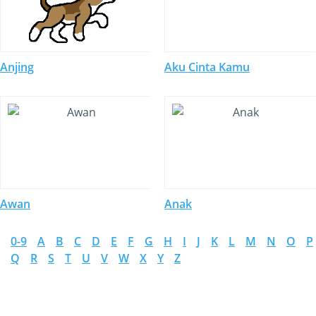
Anjing
Aku Cinta Kamu
Awan
Anak
0-9
A
B
C
D
E
F
G
H
I
J
K
L
M
N
O
P
Q
R
S
T
U
V
W
X
Y
Z