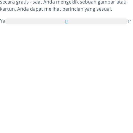
secara gratis - saat Anda mengeklik sebuah gambar atau
kartun, Anda dapat melihat perincian yang sesuai.
Yang paling menarik, Anda dapat mengirim semua gambar
Anak Babi tersebut sebagai kartu ucapan untuk keluarga
dan teman-teman Anda secara gratis dan bahkan
menambahkan kata-kata sendiri pada eCard pribadi Anda
tersebut.
Seluruh gif gambar animasi Anak Babi dan animasi
bergerak Anak Babi dalam kategori ini 100% gratis dan
tanpa dikenakan biaya untuk menggunakannya. Sebagai
timbal baliknya, kami hanya meminta Anda untuk
merekomendasikan layanan kami
ini di halaman depan
atau beranda situs atau blog Anda. Anda dapat
mengetahui lebih banyak tentang hal ini di
bagian bantuan
.