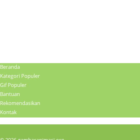
Beranda
Kategori Populer
Gif Populer
Bantuan
Rekomendasikan
Kontak