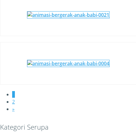
1
2
»
Kategori Serupa