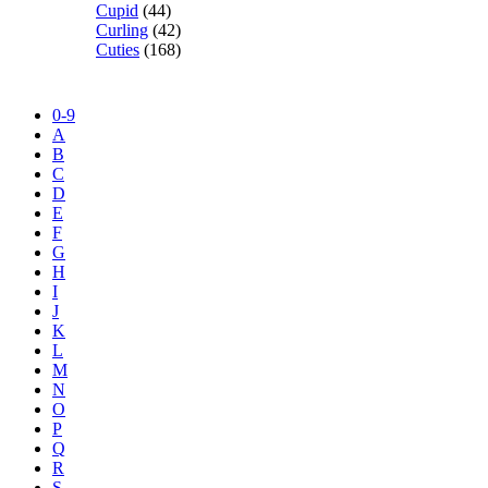
Cupid
(44)
Curling
(42)
Cuties
(168)
0-9
A
B
C
D
E
F
G
H
I
J
K
L
M
N
O
P
Q
R
S