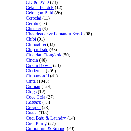
CD & DVD
(73)
Celana Pendek
(12)
Celengan Babi
(26)
Cerpelai
(11)
Cerutu
(17)
Checker
(9)
Cheerleader & Pemandu Sorak
(98)
Chibi
(91)
Chihuahua
(32)
Chip n Dale
(33)
Cina dan Tiongkok
(50)
Cincin
(48)
Cincin Kawin
(23)
Cinderella
(259)
Cinnamoroll
(41)
Cinta
(1048)
Ciuman
(124)
Clogs
(12)
Coca Cola
(27)
Cossack
(13)
Croquet
(23)
Cuaca
(118)
Cuci Baju & Laundry
(14)
Cuci Piring
(27)
Cumi-cumi & Sotong
(29)