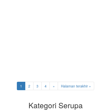
1
2
3
4
»
Halaman terakhir »
Kategori Serupa