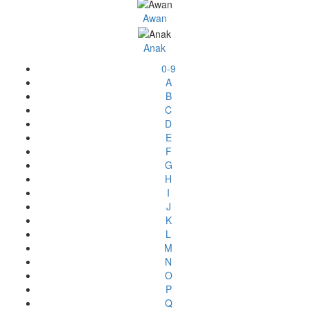
Awan
Anak
0-9
A
B
C
D
E
F
G
H
I
J
K
L
M
N
O
P
Q