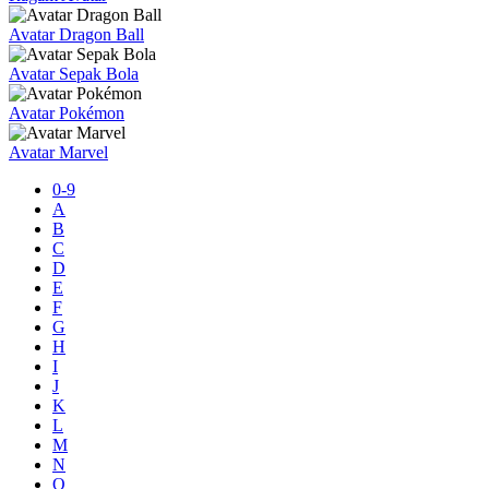
Avatar Dragon Ball
Avatar Sepak Bola
Avatar Pokémon
Avatar Marvel
0-9
A
B
C
D
E
F
G
H
I
J
K
L
M
N
O