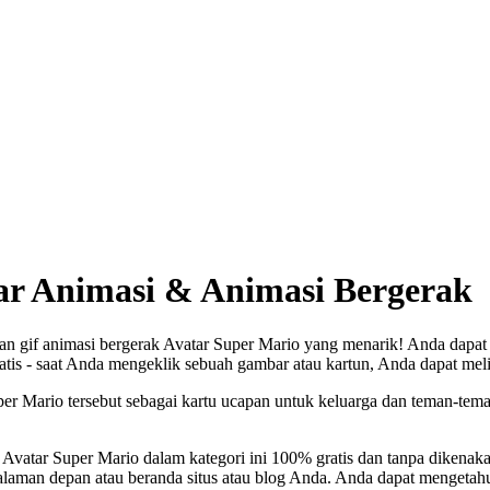
ar Animasi & Animasi Bergerak
n gif animasi bergerak Avatar Super Mario yang menarik! Anda dapat 
atis - saat Anda mengeklik sebuah gambar atau kartun, Anda dapat meli
r Mario tersebut sebagai kartu ucapan untuk keluarga dan teman-tema
 Avatar Super Mario dalam kategori ini 100% gratis dan tanpa dikena
alaman depan atau beranda situs atau blog Anda. Anda dapat mengetahui