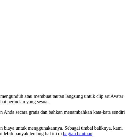
mengunduh atau membuat tautan langsung untuk clip art Avatar
hat perincian yang sesuai.
n Anda secara gratis dan bahkan menambahkan kata-kata sendiri
kan biaya untuk menggunakannya. Sebagai timbal baliknya, kami
 lebih banyak tentang hal ini di
bagian bantuan
.