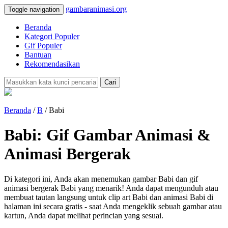
gambaranimasi.org
Toggle navigation
Beranda
Kategori Populer
Gif Populer
Bantuan
Rekomendasikan
Cari
Beranda
/
B
/ Babi
Babi: Gif Gambar Animasi &
Animasi Bergerak
Di kategori ini, Anda akan menemukan gambar Babi dan gif
animasi bergerak Babi yang menarik! Anda dapat mengunduh atau
membuat tautan langsung untuk clip art Babi dan animasi Babi di
halaman ini secara gratis - saat Anda mengeklik sebuah gambar atau
kartun, Anda dapat melihat perincian yang sesuai.