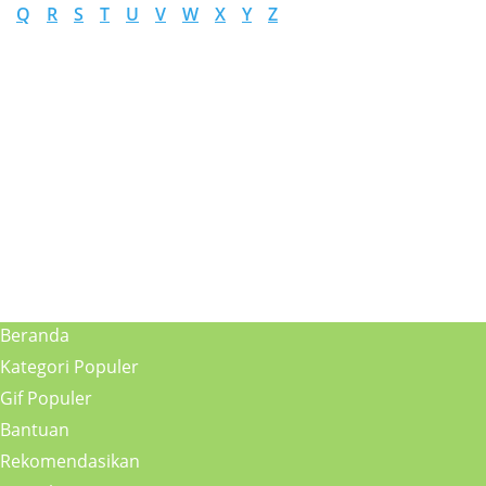
Q
R
S
T
U
V
W
X
Y
Z
Beranda
Kategori Populer
Gif Populer
Bantuan
Rekomendasikan