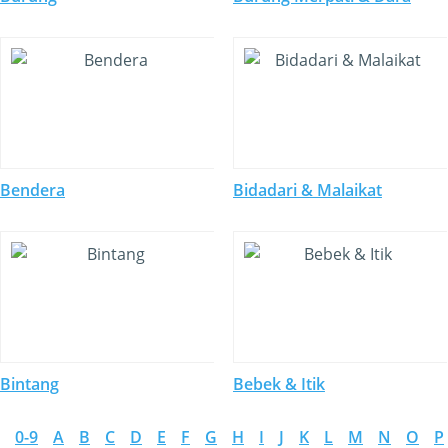
Bendera
Bidadari & Malaikat
Bintang
Bebek & Itik
0-9
A
B
C
D
E
F
G
H
I
J
K
L
M
N
O
P