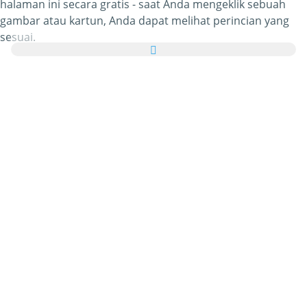
halaman ini secara gratis - saat Anda mengeklik sebuah
gambar atau kartun, Anda dapat melihat perincian yang
sesuai.
Yang paling menarik, Anda dapat mengirim semua gambar
Barang Antik tersebut sebagai kartu ucapan untuk keluarga
dan teman-teman Anda secara gratis dan bahkan
menambahkan kata-kata sendiri pada eCard pribadi Anda
tersebut.
Seluruh gif gambar animasi Barang Antik dan animasi
bergerak Barang Antik dalam kategori ini 100% gratis dan
tanpa dikenakan biaya untuk menggunakannya. Sebagai
timbal baliknya, kami hanya meminta Anda untuk
merekomendasikan layanan kami
ini di halaman depan
atau beranda situs atau blog Anda. Anda dapat
mengetahui lebih banyak tentang hal ini di
bagian bantuan
.